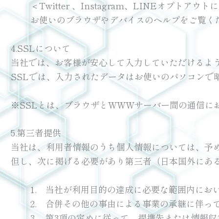
＜Twitter 、Instagram、LINEオプトアウ
お使いのブラウザやデバイスのヘルプをご覧く
4.SSLについて
当社では、お客様が安心して入力していただけるように、個
SSLでは、入力されたデータはお使いのパソコンで
※SSLとは、ブラウザとWWWサーバー間の通信に
5.第三者提供
当社は、利用者情報のうち個人情報については、予
但し、次に掲げる必要があり第三者（日本国外にあ
1. 当社が利用目的の達成に必要な範囲内にお
2. 合併その他の事由による事業の承継に伴っ
3. 第3項の定めに従って、提携先または情報