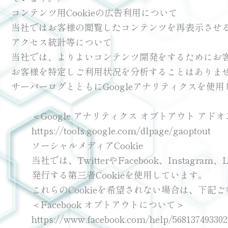
コンテンツ用Cookieの広告利用について
当社ではお客様の閲覧したコンテンツを再表示させる機
アクセス統計等について
当社では、よりよいコンテンツ開発をするためにお
お客様を特定しご利用状況を分析することはありま
サーバーログとともにGoogleアナリティクスを
＜Google アナリティクス オプトアウト アド
https://tools.google.com/dlpage/gaoptout
ソーシャルメディアCookie
当社では、TwitterやFacebook、Ins
発行する第三者Cookieを使用しています。
これらのCookieを希望されない場合は、下記
＜Facebook オプトアウトについて＞
https://www.facebook.com/help/568137493302