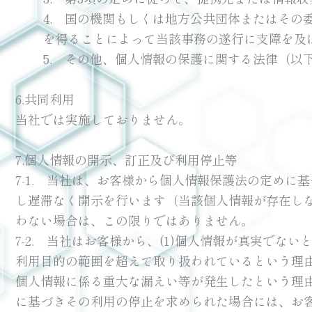
4. 国の機関もしくは地方公共団体またはそ
を得ることによって当該事務の遂行に支障を及
5. その他、個人情報の保護に関する法律（
6.共同利用
当社では実施しておりません。
7.個人情報の開示、訂正及び利用停止等
7-1. 当社は、お客様から個人情報保護法の定め
し遅滞なく開示を行います（当該個人情報が存在し
わない場合は、この限りではありません。
7-2. 当社はお客様から、(1)個人情報が真実で
利用目的の範囲を超えて取り扱われているという理
個人情報に係る重大な漏えい等が発生したという理
に基づきその利用の停止を求められた場合には、お