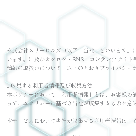
内
容
を
ス
キ
ッ
株式会社スリーヒルズ（以下「当社」といいます。）は、運営
プ
います。）及びカタログ・SNS・コンテンツサイ
情報の取扱いについて、以下のとおりプライバシー
1.収集する利用者情報及び収集方法
本ポリシーにおいて「利用者情報」とは、お客様の
って、本ポリシーに基づき当社が収集するものを意
本サービスにおいて当社が収集する利用者情報は、